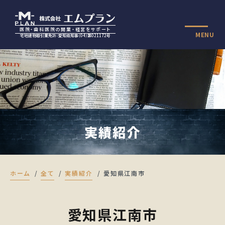
医院・歯科医院の開業・経営をサポート
MENU
宅地建物取引業免許：愛知県知事（04）第021172号
実績紹介
ホーム
全て
実績紹介
愛知県江南市
愛知県江南市