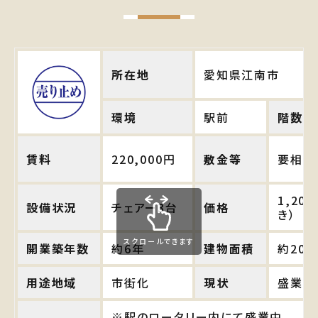
所在地
愛知県江南市
環境
駅前
階数
賃料
220,000円
敷金等
要相談
1,20
設備状況
チェアー3台
価格
き）
スクロールできます
開業築年数
約6年
建物面積
約20
用途地域
市街化
現状
盛業中
※駅のロータリー内にて盛業中