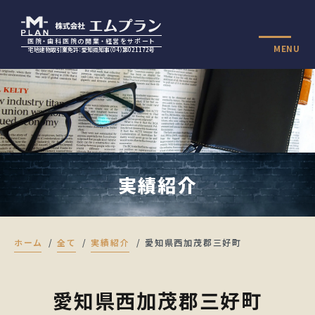
医院・歯科医院の開業・経営をサポート
MENU
宅地建物取引業免許：愛知県知事（04）第021172号
実績紹介
ホーム
全て
実績紹介
愛知県西加茂郡三好町
愛知県西加茂郡三好町