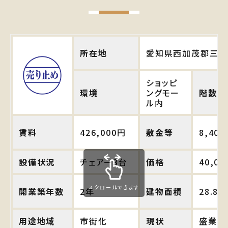
所在地
愛知県西加茂郡三好
ショッピ
環境
ングモー
階数
ル内
賃料
426,000円
敷金等
8,400
設備状況
チェアー3台
価格
40,0
スクロールできます
開業築年数
2年
建物面積
28.8坪
用途地域
市街化
現状
盛業中